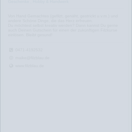
Geschenke , Hobby & Handwerk
Von Hand Gemachtes (gefilzt, genäht, gestrickt u.v.m.) und
andere Schöne Dinge, die das Herz erfreuen.
Du möchtest selbst kreativ werden? Dann kannst Du gerne
auch Deinen Gutschein für einen der zukünftigen Filzkurse
einlösen. Bleibt gesund!
0471-4192532
maike@filzblau.de
www.filzblau.de