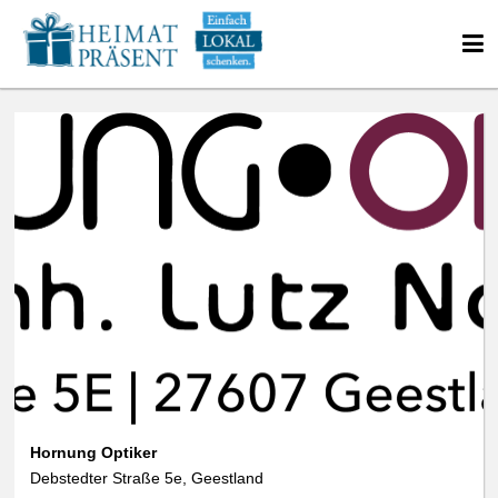
Hornung Optiker
Debstedter Straße 5e, Geestland