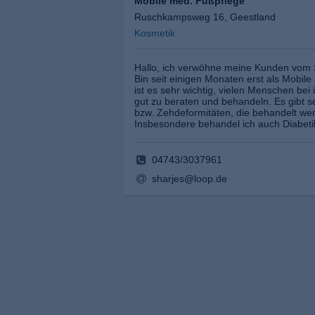
Mobile med. Fußpflege
Ruschkampsweg 16, Geestland
Kosmetik
Hallo, ich verwöhne meine Kunden vom S
Bin seit einigen Monaten erst als Mobile 
ist es sehr wichtig, vielen Menschen be
gut zu beraten und behandeln. Es gibt s
bzw. Zehdeformitäten, die behandelt w
Insbesondere behandel ich auch Diabeti
04743/3037961
sharjes@loop.de