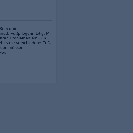
ofa aus...!
med. Fußpflegerin tätig. Mir
i ihren Problemen am Fuß,
ehr viele verschiedene Fuß-
erden müssen.
ker.