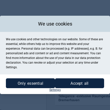
We use cookies
We use cookies and other technologies on our website. Some of these are
essential, while others help us to improve this website and your
experience. Personal data can be processed (e.g. IP addresses), e.g. B. for
personalized ads and content or ad and content measurement. You can
find more information about the use of your data in our
data protection
declaration. You can revoke or adjust your selection at any time under
Settings.
Only essential
Accept all
Settings
Stilegance -exklusive Raumgesta
Bremerhaven