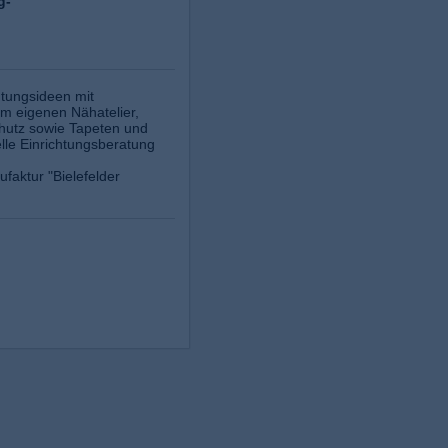
g-
htungsideen mit
im eigenen Nähatelier,
hutz sowie Tapeten und
lle Einrichtungsberatung
faktur "Bielefelder